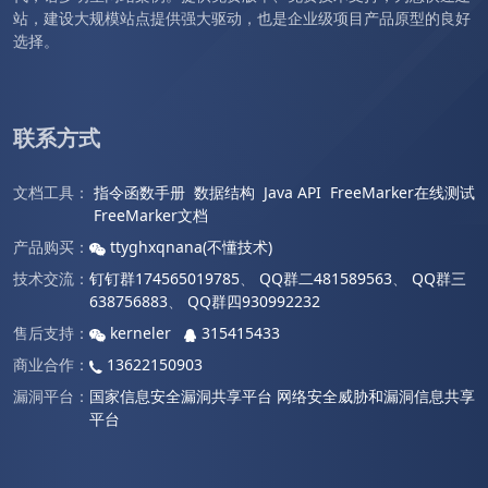
站，建设大规模站点提供强大驱动，也是企业级项目产品原型的良好
选择。
联系方式
文档工具：
指令函数手册
数据结构
Java API
FreeMarker在线测试
FreeMarker文档
产品购买：
ttyghxqnana(不懂技术)
技术交流：
钉钉群174565019785
、
QQ群二481589563
、
QQ群三
638756883
、
QQ群四930992232
售后支持：
kerneler
315415433
商业合作：
13622150903
漏洞平台：
国家信息安全漏洞共享平台
网络安全威胁和漏洞信息共享
平台