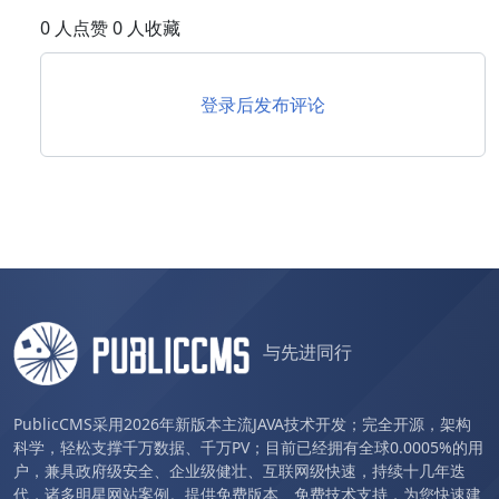
0 人点赞 0 人收藏
登录后发布评论
与先进同行
PublicCMS采用2026年新版本主流JAVA技术开发；完全开源，架构
科学，轻松支撑千万数据、千万PV；目前已经拥有全球0.0005%的用
户，兼具政府级安全、企业级健壮、互联网级快速，持续十几年迭
代，诸多明星网站案例。提供免费版本、免费技术支持，为您快速建