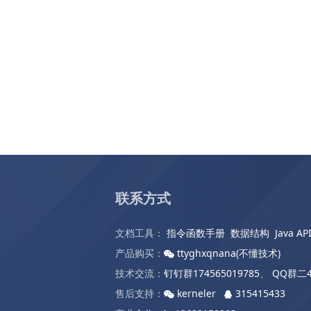
联系方式
文档工具：
指令函数手册
数据结构
Java AP
产品购买：
ttyghxqnana(不懂技术)
技术交流：
钉钉群174565019785
、
QQ群二4
售后支持：
kerneler
315415433