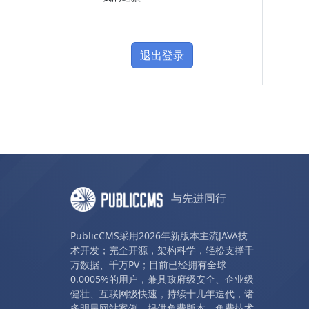
退出登录
与先进同行
PublicCMS采用2026年新版本主流JAVA技
术开发；完全开源，架构科学，轻松支撑千
万数据、千万PV；目前已经拥有全球
0.0005%的用户，兼具政府级安全、企业级
健壮、互联网级快速，持续十几年迭代，诸
多明星网站案例。提供免费版本、免费技术