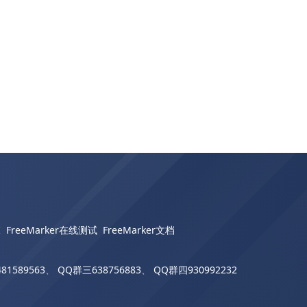
I
FreeMarker在线测试
FreeMarker文档
81589563
、
QQ群三638756883
、
QQ群四930992232