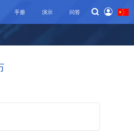
手册
演示
问答
布