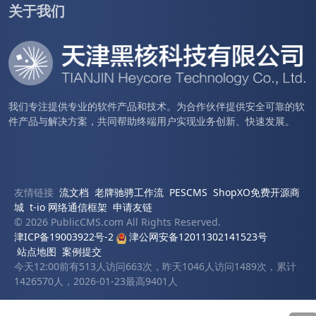
关于我们
我们专注提供专业的软件产品和技术。为合作伙伴提供安全可靠的软
件产品与解决方案，共同帮助终端用户实现业务创新、快速发展。
友情链接
流文档
老牌驰骋工作流
PESCMS
ShopXO免费开源商
城
t-io 网络通信框架
申请友链
© 2026 PublicCMS.com All Rights Reserved.
津ICP备19003922号-2
津公网安备12011302141523号
站点地图
案例提交
今天12:00前有513人访问663次，昨天1046人访问1489次，累计
1426570人，2026-01-23最高9401人