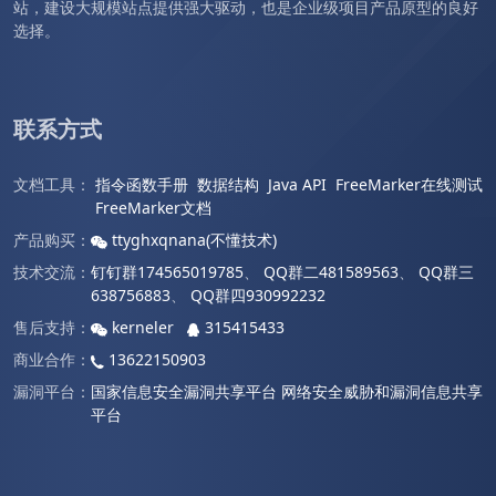
站，建设大规模站点提供强大驱动，也是企业级项目产品原型的良好
选择。
联系方式
文档工具：
指令函数手册
数据结构
Java API
FreeMarker在线测试
FreeMarker文档
产品购买：
ttyghxqnana(不懂技术)
技术交流：
钉钉群174565019785
、
QQ群二481589563
、
QQ群三
638756883
、
QQ群四930992232
售后支持：
kerneler
315415433
商业合作：
13622150903
漏洞平台：
国家信息安全漏洞共享平台
网络安全威胁和漏洞信息共享
平台