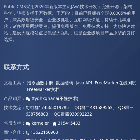
PublicCMS采用2026年新版本主流JAVA技术开发；完全开源，架构
科学，轻松支撑千万数据、千万PV；目前已经拥有全球0.0005%的用
户，兼具政府级安全、企业级健壮、互联网级快速，持续十几年迭
代，诸多明星网站案例。提供免费版本、免费技术支持，为您快速建
站，建设大规模站点提供强大驱动，也是企业级项目产品原型的良好
选择。
联系方式
文档工具：
指令函数手册
数据结构
Java API
FreeMarker在线测试
FreeMarker文档
产品购买：
ttyghxqnana(不懂技术)
技术交流：
钉钉群174565019785
、
QQ群二481589563
、
QQ群三
638756883
、
QQ群四930992232
售后支持：
kerneler
315415433
商业合作：
13622150903