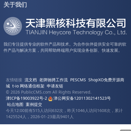
关于我们
我们专注提供专业的软件产品和技术。为合作伙伴提供安全可靠的软
件产品与解决方案，共同帮助终端用户实现业务创新、快速发展。
友情链接
流文档
老牌驰骋工作流
PESCMS
ShopXO免费开源商
城
t-io 网络通信框架
申请友链
© 2026 PublicCMS.com All Rights Reserved.
津ICP备19003922号-2
津公网安备12011302141523号
站点地图
案例提交
今天12:00前有515人访问632次，昨天1046人访问1608次，累计
1425524人，2026-01-23最高9401人