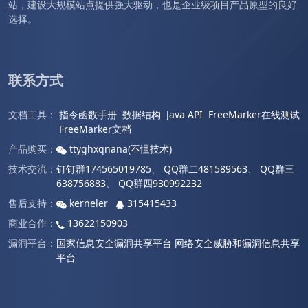
站，建设大规模站点提供强大驱动，也是企业级项目产品原型的良好
选择。
联系方式
文档工具：
指令函数手册
数据结构
Java API
FreeMarker在线测试
FreeMarker文档
产品购买：
ttyghxqnana(不懂技术)
技术交流：
钉钉群174565019785
、
QQ群二481589563
、
QQ群三
638756883
、
QQ群四930992232
售后支持：
kerneler
315415433
商业合作：
13622150903
漏洞平台：
国家信息安全漏洞共享平台
网络安全威胁和漏洞信息共享
平台