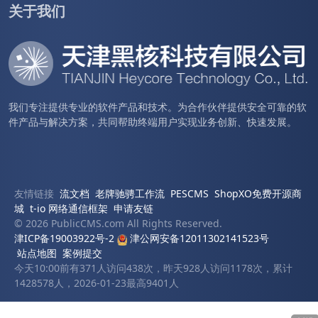
关于我们
我们专注提供专业的软件产品和技术。为合作伙伴提供安全可靠的软
件产品与解决方案，共同帮助终端用户实现业务创新、快速发展。
友情链接
流文档
老牌驰骋工作流
PESCMS
ShopXO免费开源商
城
t-io 网络通信框架
申请友链
© 2026 PublicCMS.com All Rights Reserved.
津ICP备19003922号-2
津公网安备12011302141523号
站点地图
案例提交
今天10:00前有371人访问438次，昨天928人访问1178次，累计
1428578人，2026-01-23最高9401人