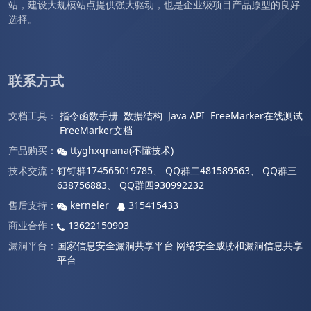
站，建设大规模站点提供强大驱动，也是企业级项目产品原型的良好
选择。
联系方式
文档工具：
指令函数手册
数据结构
Java API
FreeMarker在线测试
FreeMarker文档
产品购买：
ttyghxqnana(不懂技术)
技术交流：
钉钉群174565019785
、
QQ群二481589563
、
QQ群三
638756883
、
QQ群四930992232
售后支持：
kerneler
315415433
商业合作：
13622150903
漏洞平台：
国家信息安全漏洞共享平台
网络安全威胁和漏洞信息共享
平台