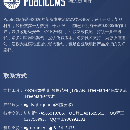
与先进同行
PublicCMS采用2026年新版本主流JAVA技术开发；完全开源，架构
科学，轻松支撑千万数据、千万PV；目前已经拥有全球0.0005%的用
户，兼具政府级安全、企业级健壮、互联网级快速，持续十几年迭
代，诸多明星网站案例。提供免费版本、免费技术支持，为您快速建
站，建设大规模站点提供强大驱动，也是企业级项目产品原型的良好
选择。
联系方式
文档工具：
指令函数手册
数据结构
Java API
FreeMarker在线测试
FreeMarker文档
产品购买：
ttyghxqnana(不懂技术)
技术交流：
钉钉群174565019785
、
QQ群二481589563
、
QQ群三
638756883
、
QQ群四930992232
售后支持：
kerneler
315415433