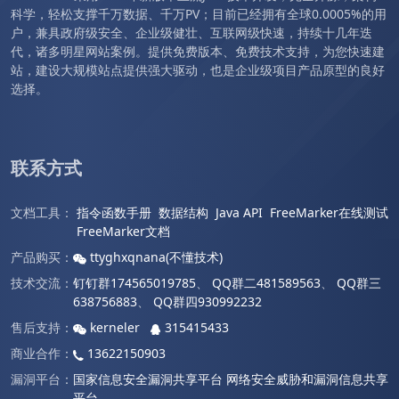
科学，轻松支撑千万数据、千万PV；目前已经拥有全球0.0005%的用
户，兼具政府级安全、企业级健壮、互联网级快速，持续十几年迭
代，诸多明星网站案例。提供免费版本、免费技术支持，为您快速建
站，建设大规模站点提供强大驱动，也是企业级项目产品原型的良好
选择。
联系方式
文档工具：
指令函数手册
数据结构
Java API
FreeMarker在线测试
FreeMarker文档
产品购买：
ttyghxqnana(不懂技术)
技术交流：
钉钉群174565019785
、
QQ群二481589563
、
QQ群三
638756883
、
QQ群四930992232
售后支持：
kerneler
315415433
商业合作：
13622150903
漏洞平台：
国家信息安全漏洞共享平台
网络安全威胁和漏洞信息共享
平台