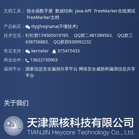
文档工具：
指令函数手册
数据结构
Java API
FreeMarker在线测试
FreeMarker文档
产品购买：
ttyghxqnana(不懂技术)
技术交流：
钉钉群174565019785
、
QQ群二481589563
、
QQ群三
638756883
、
QQ群四930992232
售后支持：
kerneler
315415433
商业合作：
13622150903
漏洞平台：
国家信息安全漏洞共享平台
网络安全威胁和漏洞信息共享
平台
关于我们