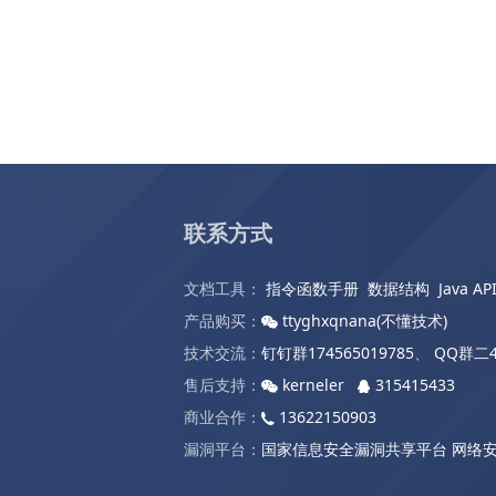
联系方式
文档工具：
指令函数手册
数据结构
Java AP
产品购买：
ttyghxqnana(不懂技术)
技术交流：
钉钉群174565019785
、
QQ群二4
售后支持：
kerneler
315415433
商业合作：
13622150903
漏洞平台：
国家信息安全漏洞共享平台
网络