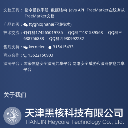
文档工具：
指令函数手册
数据结构
Java API
FreeMarker在线测试
FreeMarker文档
产品购买：
ttyghxqnana(不懂技术)
技术交流：
钉钉群174565019785
、
QQ群二481589563
、
QQ群三
638756883
、
QQ群四930992232
售后支持：
kerneler
315415433
商业合作：
13622150903
漏洞平台：
国家信息安全漏洞共享平台
网络安全威胁和漏洞信息共享
平台
关于我们