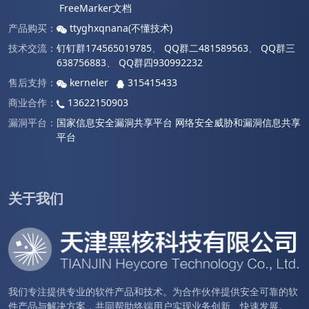
FreeMarker文档
产品购买：
ttyghxqnana(不懂技术)
技术交流：
钉钉群174565019785
、
QQ群二481589563
、
QQ群三
638756883
、
QQ群四930992232
售后支持：
kerneler
315415433
商业合作：
13622150903
漏洞平台：
国家信息安全漏洞共享平台
网络安全威胁和漏洞信息共享
平台
关于我们
我们专注提供专业的软件产品和技术。为合作伙伴提供安全可靠的软
件产品与解决方案，共同帮助终端用户实现业务创新、快速发展。