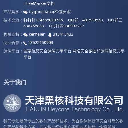
FreeMarker文档
产品购买：
ttyghxqnana(不懂技术)
技术交流：
钉钉群174565019785
、
QQ群二481589563
、
QQ群三
638756883
、
QQ群四930992232
售后支持：
kerneler
315415433
商业合作：
13622150903
漏洞平台：
国家信息安全漏洞共享平台
网络安全威胁和漏洞信息共享
平台
关于我们
我们专注提供专业的软件产品和技术。为合作伙伴提供安全可靠的软
件产品与解决方案，共同帮助终端用户实现业务创新、快速发展。