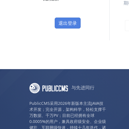
期
退出登录
与先进同行
PublicCMS采用2026年新版本主流JAVA技
术开发；完全开源，架构科学，轻松支撑千
万数据、千万PV；目前已经拥有全球
0.0005%的用户，兼具政府级安全、企业级
健壮、互联网级快速，持续十几年迭代，诸