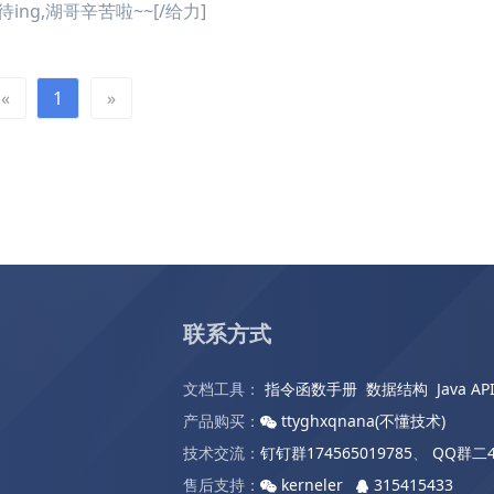
待ing,湖哥辛苦啦~~[/给力]
«
1
»
联系方式
文档工具：
指令函数手册
数据结构
Java AP
产品购买：
ttyghxqnana(不懂技术)
技术交流：
钉钉群174565019785
、
QQ群二4
售后支持：
kerneler
315415433