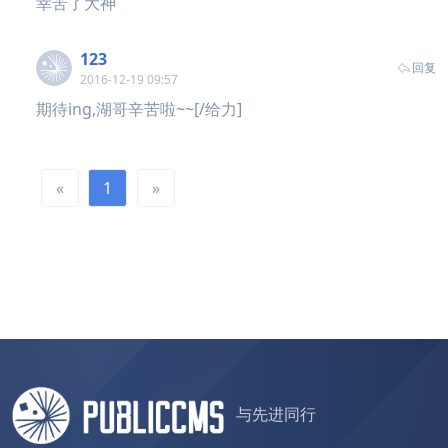
幸苦了大神
123
回复
2016-12-19 09:57
期待ing,湖哥辛苦啦~~[/给力]
«
1
»
与先进同行